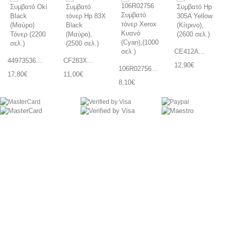
CE412A...
44973536...
CF283X...
12,90€
106R02756...
17,80€
11,00€
8,10€