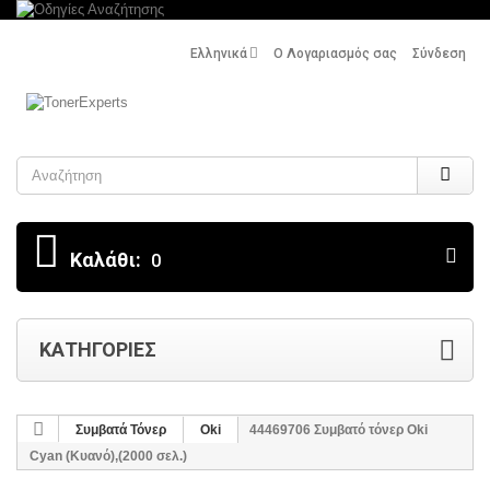
Ελληνικά
Ο Λογαριασμός σας
Σύνδεση
Search
Καλάθι:
0
ΚΑΤΗΓΟΡΊΕΣ
Συμβατά Τόνερ
Oki
44469706 Συμβατό τόνερ Oki
Cyan (Κυανό),(2000 σελ.)