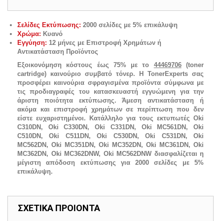
Σελίδες Εκτύπωσης:
2000 σελίδες με 5% επικάλυψη
Χρώμα:
Κυανό
Εγγύηση:
12 μήνες με Επιστροφή Χρημάτων ή
Αντικατάσταση Προϊόντος
Εξοικονόμηση κόστους έως 75% με το
44469706
(toner
cartridge) καινούριο συμβατό τόνερ. Η TonerExperts σας
προσφέρει καινούρια σφραγισμένα προϊόντα σύμφωνα με
τις προδιαγραφές του κατασκευαστή εγγυώμενη για την
άριστη ποιότητα εκτύπωσης. Άμεση αντικατάσταση ή
ακόμα και επιστροφή χρημάτων σε περίπτωση που δεν
είστε ευχαριστημένοι. Κατάλληλο για τους εκτυπωτές
Oki
C310DN, Oki C330DN, Oki C331DN, Oki MC561DN, Oki
C510DN, Oki C511DN, Oki C530DN, Oki C531DN, Oki
MC562DN, Oki MC351DN, Oki MC352DN, Oki MC361DN, Oki
MC362DN, Oki MC362DNW, Oki MC562DNW
διασφαλίζεται η
μέγιστη απόδοση εκτύπωσης για 2000 σελίδες με 5%
επικάλυψη.
ΣΧΕΤΙΚΑ ΠΡΟΙΟΝΤΑ