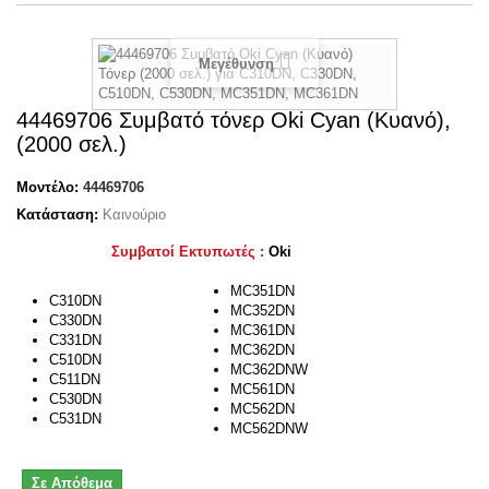
Μεγέθυνση
44469706 Συμβατό τόνερ Oki Cyan (Κυανό),
(2000 σελ.)
Μοντέλο:
44469706
Κατάσταση:
Καινούριο
Συμβατοί Εκτυπωτές :
Oki
MC351DN
C310DN
MC352DN
C330DN
MC361DN
C331DN
MC362DN
C510DN
MC362DNW
C511DN
MC561DN
C530DN
MC562DN
C531DN
MC562DNW
Σε Απόθεμα