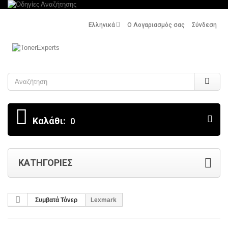
Ελληνικά
Ο Λογαριασμός σας
Σύνδεση
Search
Καλάθι:
0
ΚΑΤΗΓΟΡΊΕΣ
Συμβατά Τόνερ
Lexmark