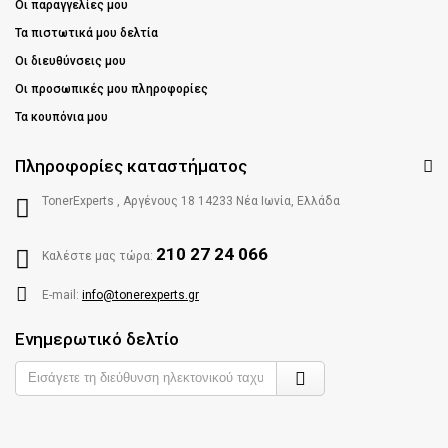
Οι παραγγελίες μου
Τα πιστωτικά μου δελτία
Οι διευθύνσεις μου
Οι προσωπικές μου πληροφορίες
Τα κουπόνια μου
Πληροφορίες καταστήματος
TonerExperts , Αργένους 18 14233 Νέα Ιωνία, Ελλάδα
210 27 24 066
Καλέστε μας τώρα:
E-mail:
info@tonerexperts.gr
Ενημερωτικό δελτίο
Enter
your
e-
mail