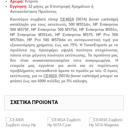
Χρώμα:
Κίτρινο
Εγγύηση:
12 μήνες με Επιστροφή Χρημάτων ή
Αντικατάσταση Προϊόντος
Καινούριο συμβατό τόνερ
CE402A
(507A) (toner cartridge)
κατάλληλο για τους εκτυπωτές 500 M551dn, HP Enterprise
500 M575F, HP Enterprise 500 M575d, HP Enterprise M551n,
HP Enterprise M551xh, HP Enterprise M575, HP Pro 500
M570dn, HP Pro 500 M570dw σε ανταγωνιστική τιμή για
εξοικονόμηση χρήματος έως και 75%. Η TonerExperts με τα
προϊόντα της προσφέρει υψηλή ποιότητα στοχεύοντας
πάντα στην μέγιστη ποιότητα εκτύπωσης. Τα προϊόντα μας
δεν είναι ανακατασκευασμένα ούτε αναγομωμένα. Η
εταιρεία μας εγγυάται για αυτά και σε περίπτωση
προβλήματος αντικαθιστά άμεσα το προϊόν με νέο. Ο όγκος
εκτύπωσης για το
CE402A
(507A) (toner cartridge) μπορεί να
φτάσει έως και 6000 σελίδες με 5% κάλυψη.
ΣΧΕΤΙΚΑ ΠΡΟΙΟΝΤΑ