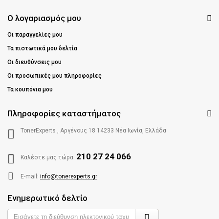
Ο λογαριασμός μου
Οι παραγγελίες μου
Τα πιστωτικά μου δελτία
Οι διευθύνσεις μου
Οι προσωπικές μου πληροφορίες
Τα κουπόνια μου
Πληροφορίες καταστήματος
TonerExperts , Αργένους 18 14233 Νέα Ιωνία, Ελλάδα
210 27 24 066
Καλέστε μας τώρα:
E-mail:
info@tonerexperts.gr
Ενημερωτικό δελτίο
Enter