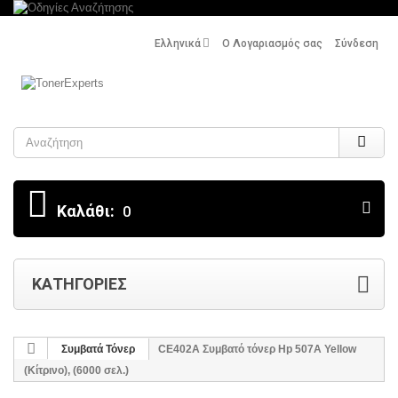
Ελληνικά
Ο Λογαριασμός σας
Σύνδεση
Search
Καλάθι:
0
ΚΑΤΗΓΟΡΊΕΣ
Συμβατά Τόνερ
CE402A Συμβατό τόνερ Hp 507A Yellow
(Κίτρινο), (6000 σελ.)