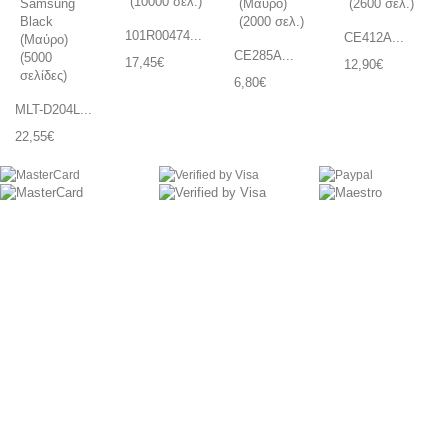
101R00474...
CE412A...
CE285A...
17,45€
12,90€
6,80€
MLT-D204L...
22,55€