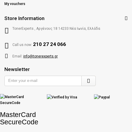
My vouchers
Store Information
TonerExperts , Αργένους 18 14233 Νέα Ιωνία, Ελλάδα
210 27 24 066
Call us now:
Email:
info@tonerexperts.gr
Newsletter
Enter
your
e-
mail
MasterCard
SecureCode