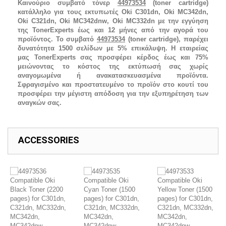
Καινούριο συμβατό τόνερ
44973534
(toner cartridge)
κατάλληλο για τους εκτυπωτές Oki C301dn, Oki MC342dn,
Oki C321dn, Oki MC342dnw, Oki MC332dn με την εγγύηση
της TonerExperts έως και 12 μήνες από την αγορά του
προϊόντος. Το συμβατό
44973534
(toner cartridge), παρέχει
δυνατότητα 1500 σελίδων με 5% επικάλυψη. Η εταιρείας
μας TonerExperts σας προσφέρει κέρδος έως και 75%
μειώνοντας το κόστος της εκτύπωσή σας χωρίς
αναγομωμένα ή ανακατασκευασμένα προϊόντα.
Σφραγισμένο και προστατευμένο το προϊόν στο κουτί του
προσφέρει την μέγιστη απόδοση για την εξυπηρέτηση των
αναγκών σας.
ACCESSORIES