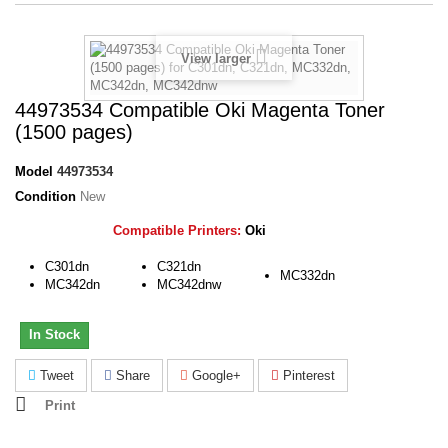
View larger
44973534 Compatible Oki Magenta Toner
(1500 pages)
Model
44973534
Condition
New
Compatible Printers:
Oki
C301dn
C321dn
MC332dn
MC342dn
MC342dnw
In Stock
Tweet
Share
Google+
Pinterest
Print